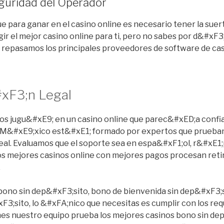
eguridad del Operador
e para ganar en el casino online es necesario tener la suert
ir el mejor casino online para ti, pero no sabes por d&#xF
repasamos los principales proveedores de software de cas
xF3;n Legal
s jugu&#xE9; en un casino online que parec&#xED;a confiab
 M&#xE9;xico est&#xE1; formado por expertos que prueban
eal. Evaluamos que el soporte sea en espa&#xF1;ol, r&#xE1;
Los mejores casinos online con mejores pagos procesan reti
.
bono sin dep&#xF3;sito, bono de bienvenida sin dep&#xF3;
F3;sito, lo &#xFA;nico que necesitas es cumplir con los req
 mes nuestro equipo prueba los mejores casinos bono sin de