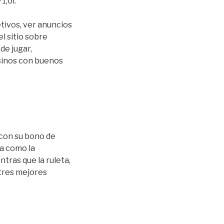
1;ol.
tivos, ver anuncios
l sitio sobre
de jugar,
asinos con buenos
 con su bono de
a como la
ras que la ruleta,
tres mejores