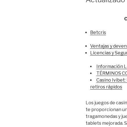
C
Betcris
Ventajas y devent
Licencias y Segu
Información L
TÉRMINOS C
Casino Ivibet
retiros rápidos
Los juegos de casin
te proporcionan un
tragamonedas y jue
tablets mejorada. 