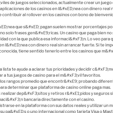
iles de juegos seleccionados, actualmente crear un juego
 aplicaciones de los casinos en l&#xED;nea con dinero real 
 contribuir al rollover en los casinos con bono de bienven
xED;nea que s&#xED; pagan suelen mostrar porcentajes po
no solo frases gen&#xE9;ricas. Un casino que paga bien no s
aridad con la que publica esa informaci&#xF3;n. Lo veo para 
n l&#xED;nea con dinero real sin arrancar fuerte. Si te imp
conocida, tiene sentido tenerlo entre los casinos que m&#
lista te ayude a aclarar tus prioridades y decidir c&#xF3;
 a tus juegos de casino para el m&#xF3;vil favoritos.
 los rangos promedio que encontr&#xE9; probando diferen
ra determinar que plataforma de casino online paga mas.
realizar dep&#xF3;sitos y retiros r&#xE1;pidos y seguros s
maci&#xF3;n bancaria directamente con el casino.
strarse en la plataforma con sus datos reales y utilizar un
 su pa&#xED;s o uno internacional como tarjeta Visa o Mast