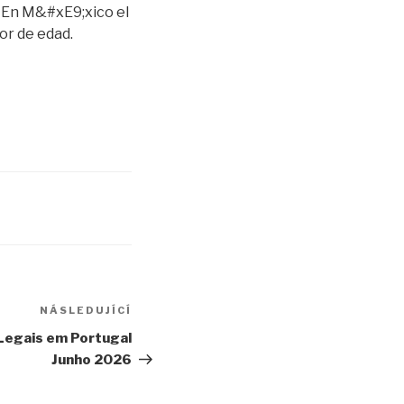
 En M&#xE9;xico el
or de edad.
NÁSLEDUJÍCÍ
Následující
příspěvek
 Legais em Portugal
Junho 2026