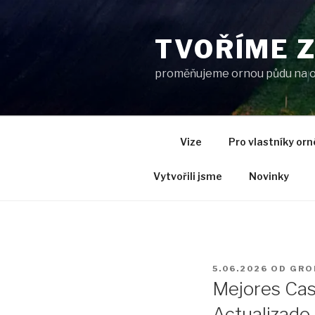
Přejít
k
TVOŘÍME 
obsahu
webu
proměňujeme ornou půdu na ovo
Vize
Pro vlastníky orn
Vytvořili jsme
Novinky
PUBLIKOVÁNO
5.06.2026
OD
GRO
Mejores Cas
Actualizado