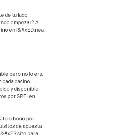
e de tu lado.
3;nde empezar? A
ino en l&#xED;nea.
le pero no lo era.
 cada casino
pido y disponible
ros por SPEI en
sito o bono por
uisitos de apuesta
p&#xF3;sito para