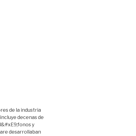
res de la industria
incluye decenas de
el&#xE9;fonos y
ware desarrollaban