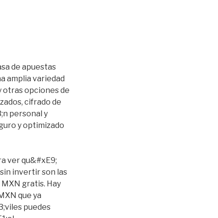
casa de apuestas
a amplia variedad
y otras opciones de
zados, cifrado de
;n personal y
eguro y optimizado
ra ver qu&#xE9;
in invertir son las
 MXN gratis. Hay
 MXN que ya
3;viles puedes