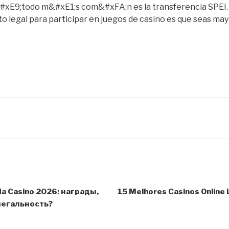
&#xE9;todo m&#xE1;s com&#xFA;n es la transferencia SPEI.
o legal para participar en juegos de casino es que seas may
a Casino 2026: награды,
15 Melhores Casinos Online
легальность?