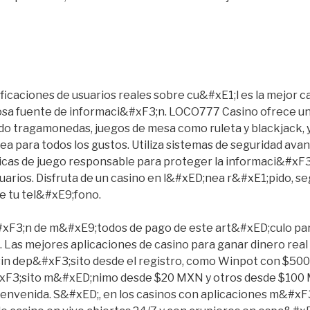
ificaciones de usuarios reales sobre cu&#xE1;l es la mejor 
iosa fuente de informaci&#xF3;n. LOCO777 Casino ofrece un
ndo tragamonedas, juegos de mesa como ruleta y blackjack, 
a para todos los gustos. Utiliza sistemas de seguridad avan
icas de juego responsable para proteger la informaci&#xF3
suarios. Disfruta de un casino en l&#xED;nea r&#xE1;pido, s
 tu tel&#xE9;fono.
#xF3;n de m&#xE9;todos de pago de este art&#xED;culo pa
 Las mejores aplicaciones de casino para ganar dinero real s
in dep&#xF3;sito desde el registro, como Winpot con $500
xF3;sito m&#xED;nimo desde $20 MXN y otros desde $100
ienvenida. S&#xED;, en los casinos con aplicaciones m&#xF