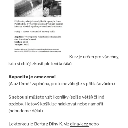
Kurz je určen pro všechny,
kdo si chtějí zkusit pletení košíků.
Kapacita je omezena!
(A už téměř zaplněna, proto neváhejte s přihlašováním.)
S sebou si můžete vzít i korálky (spíše větší) či jiné
ozdoby. Hotový košík lze nalakovat nebo namořit
(nebudeme dělat).
Lektorkou je Berta z Dílny K, viz
dilna-k.cz
nebo