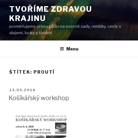
Přejít
TVOŘÍME ZDRAVOU
k
KRAJINU
obsahu
webu
proměňujeme ornou půdu na ovocné sady, remízky, cesty s
alejemi, louky s tůněmi
Menu
ŠTÍTEK:
PROUTÍ
PUBLIKOVÁNO
13.03.2016
Košíkářský workshop