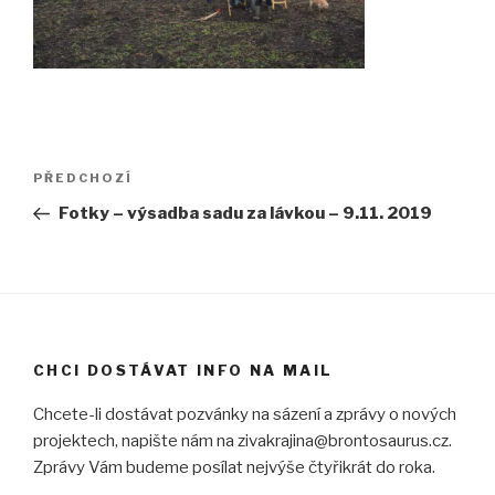
Navigace
Předchozí
PŘEDCHOZÍ
pro
příspěvek
Fotky – výsadba sadu za lávkou – 9.11. 2019
příspěvek
CHCI DOSTÁVAT INFO NA MAIL
Chcete-li dostávat pozvánky na sázení a zprávy o nových
projektech, napište nám na zivakrajina@brontosaurus.cz.
Zprávy Vám budeme posílat nejvýše čtyřikrát do roka.