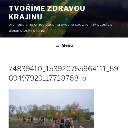
Přejít
TVOŘÍME ZDRAVOU
k
KRAJINU
obsahu
webu
proměňujeme ornou půdu na ovocné sady, remízky, cesty s
alejemi, louky s tůněmi
Menu
74839410_153920755964111_59
89497929117728768_o