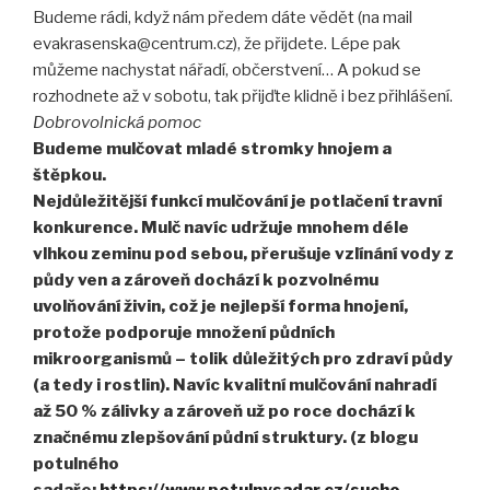
Budeme rádi, když nám předem dáte vědět (na mail
evakrasenska@centrum.cz), že přijdete. Lépe pak
můžeme nachystat nářadí, občerstvení… A pokud se
rozhodnete až v sobotu, tak přijďte klidně i bez přihlášení.
Dobrovolnická pomoc
Budeme mulčovat mladé stromky hnojem a
štěpkou.
Nejdůležitější funkcí mulčování je potlačení travní
konkurence. Mulč navíc udržuje mnohem déle
vlhkou zeminu pod sebou, přerušuje vzlínání vody z
půdy ven a zároveň dochází k pozvolnému
uvolňování živin, což je nejlepší forma hnojení,
protože podporuje množení půdních
mikroorganismů – tolik důležitých pro zdraví půdy
(a tedy i rostlin). Navíc kvalitní mulčování nahradí
až 50 % zálivky a zároveň už po roce dochází k
značnému zlepšování půdní struktury. (z blogu
potulného
sadaře:
https://www.potulnysadar.cz/sucho-