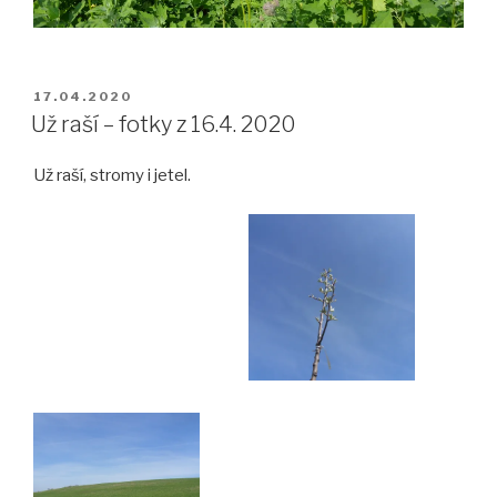
PUBLIKOVÁNO
17.04.2020
Už raší – fotky z 16.4. 2020
Už raší, stromy i jetel.