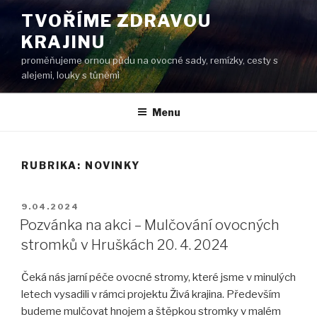
Přejít
TVOŘÍME ZDRAVOU
k
KRAJINU
obsahu
webu
proměňujeme ornou půdu na ovocné sady, remízky, cesty s
alejemi, louky s tůněmi
Menu
RUBRIKA:
NOVINKY
PUBLIKOVÁNO
9.04.2024
Pozvánka na akci – Mulčování ovocných
stromků v Hruškách 20. 4. 2024
Čeká nás jarní péče ovocné stromy, které jsme v minulých
letech vysadili v rámci projektu Živá krajina. Především
budeme mulčovat hnojem a štěpkou stromky v malém