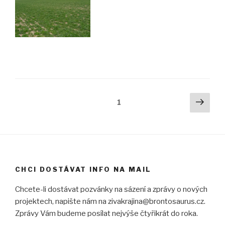
Navigace
Další
Stránka:
1
strá
pro
příspěvky
CHCI DOSTÁVAT INFO NA MAIL
Chcete-li dostávat pozvánky na sázení a zprávy o nových
projektech, napište nám na zivakrajina@brontosaurus.cz.
Zprávy Vám budeme posílat nejvýše čtyřikrát do roka.