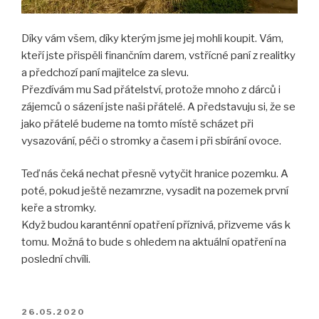
Díky vám všem, díky kterým jsme jej mohli koupit. Vám,
kteří jste přispěli finančním darem, vstřícné paní z realitky
a předchozí paní majitelce za slevu.
Přezdívám mu Sad přátelství, protože mnoho z dárců i
zájemců o sázení jste naši přátelé. A představuju si, že se
jako přátelé budeme na tomto místě scházet při
vysazování, péči o stromky a časem i při sbírání ovoce.
Teď nás čeká nechat přesně vytyčit hranice pozemku. A
poté, pokud ještě nezamrzne, vysadit na pozemek první
keře a stromky.
Když budou karanténní opatření příznivá, přizveme vás k
tomu. Možná to bude s ohledem na aktuální opatření na
poslední chvíli.
PUBLIKOVÁNO
26.05.2020