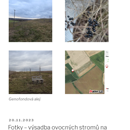
Genofondová alej
PUBLIKOVÁNO
20.11.2023
Fotky – výsadba ovocných stromů na