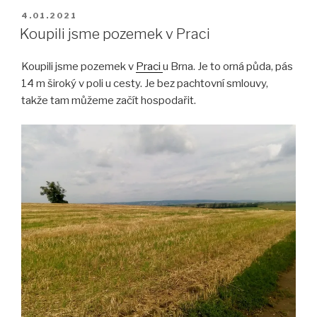
PUBLIKOVÁNO
4.01.2021
Koupili jsme pozemek v Praci
Koupili jsme pozemek v
Praci
u Brna.
Je to orná půda, pás
14 m široký v poli u cesty. Je bez pachtovní smlouvy,
takže tam můžeme začít hospodařit.