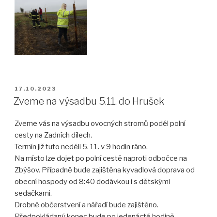
PUBLIKOVÁNO
17.10.2023
Zveme na výsadbu 5.11. do Hrušek
Zveme vás na výsadbu ovocných stromů podél polní
cesty na Zadních dílech.
Termín již tuto neděli 5. 11. v 9 hodin ráno.
Na místo lze dojet po polní cestě naproti odbočce na
Zbýšov. Případně bude zajištěna kyvadlová doprava od
obecní hospody od 8:40 dodávkou i s dětskými
sedačkami.
Drobné občerstvení a nářadí bude zajištěno.
Předpokládaný konec bude po jedenácté hodině.