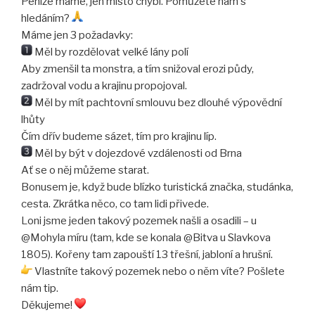
Peníze máme, jen místo chybí. Pomůžete nám s
hledáním?
Máme jen 3 požadavky:
Měl by rozdělovat velké lány polí
Aby zmenšil ta monstra, a tím snižoval erozi půdy,
zadržoval vodu a krajinu propojoval.
Měl by mít pachtovní smlouvu bez dlouhé výpovědní
lhůty
Čím dřív budeme sázet, tím pro krajinu líp.
Měl by být v dojezdové vzdálenosti od Brna
Ať se o něj můžeme starat.
Bonusem je, když bude blízko turistická značka, studánka,
cesta. Zkrátka něco, co tam lidi přivede.
Loni jsme jeden takový pozemek našli a osadili – u
@Mohyla míru (tam, kde se konala @Bitva u Slavkova
1805). Kořeny tam zapouští 13 třešní, jabloní a hrušní.
Vlastníte takový pozemek nebo o něm víte? Pošlete
nám tip.
Děkujeme!