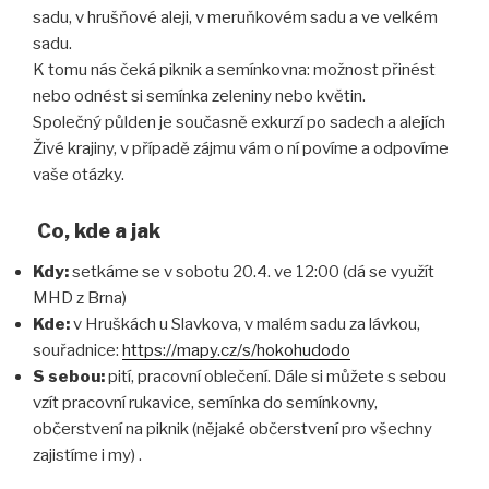
sadu, v hrušňové aleji, v meruňkovém sadu a ve velkém
sadu.
K tomu nás čeká piknik a semínkovna: možnost přinést
nebo odnést si semínka zeleniny nebo květin.
Společný půlden je současně exkurzí po sadech a alejích
Živé krajiny, v případě zájmu vám o ní povíme a odpovíme
vaše otázky.
Co, kde a jak
Kdy:
setkáme se v sobotu 20.4. ve 12:00 (dá se využít
MHD z Brna)
Kde:
v Hruškách u Slavkova, v malém sadu za lávkou,
souřadnice:
https://mapy.cz/s/hokohudodo
S sebou:
pití, pracovní oblečení. Dále si můžete s sebou
vzít pracovní rukavice, semínka do semínkovny,
občerstvení na piknik (nějaké občerstvení pro všechny
zajistíme i my) .