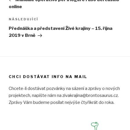
příspěvek
ř
k
e
e
(
s
online
s
O
e
e
t
v
v
e
n
Následující
NÁSLEDUJÍCÍ
n
v
o
o
ř
v
příspěvek
v
e
é
Přednáška a představení Živé krajiny – 15. října
é
s
m
m
e
o
2019 v Brně
o
v
k
k
n
n
n
o
ě
ě
v
)
)
é
m
o
k
n
ě
)
CHCI DOSTÁVAT INFO NA MAIL
Chcete-li dostávat pozvánky na sázení a zprávy o nových
projektech, napište nám na zivakrajina@brontosaurus.cz.
Zprávy Vám budeme posílat nejvýše čtyřikrát do roka.