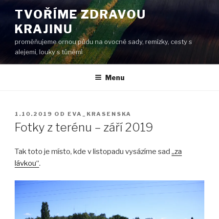
Přejít
TVOŘÍME ZDRAVOU
k
KRAJINU
obsahu
webu
proměňujeme ornou půdu na ovocné sady, remízky, cesty s
alejemi, louky s tůněmi
Menu
PUBLIKOVÁNO
1.10.2019
OD
EVA_KRASENSKA
Fotky z terénu – září 2019
Tak toto je místo, kde v listopadu vysázíme sad
„za
lávkou“
.