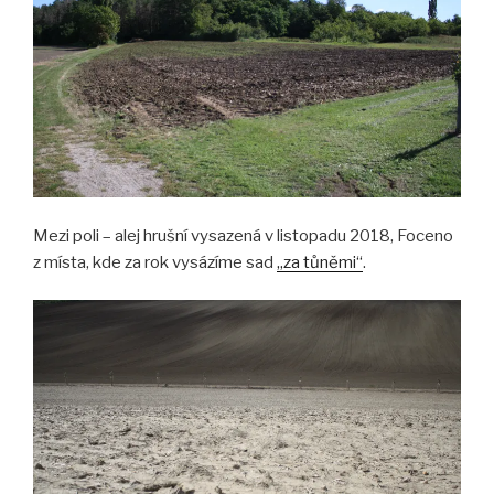
Mezi poli – alej hrušní vysazená v listopadu 2018, Foceno
z místa, kde za rok vysázíme sad
„za tůněmi“
.