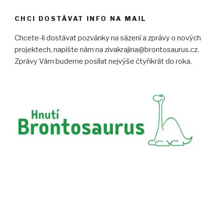
m
o
k
CHCI DOSTÁVAT INFO NA MAIL
n
ě
)
Chcete-li dostávat pozvánky na sázení a zprávy o nových
projektech, napište nám na zivakrajina@brontosaurus.cz.
Zprávy Vám budeme posílat nejvýše čtyřikrát do roka.