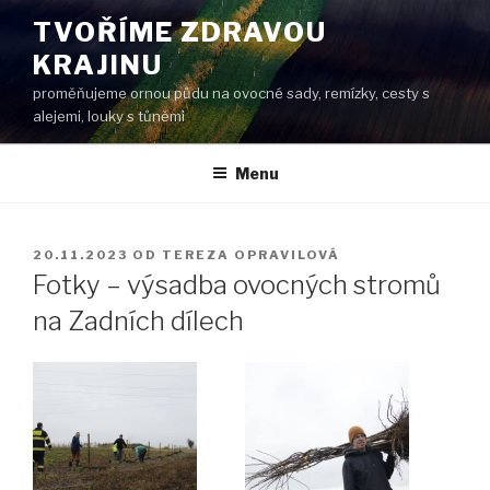
Přejít
TVOŘÍME ZDRAVOU
k
KRAJINU
obsahu
webu
proměňujeme ornou půdu na ovocné sady, remízky, cesty s
alejemi, louky s tůněmi
Menu
PUBLIKOVÁNO
20.11.2023
OD
TEREZA OPRAVILOVÁ
Fotky – výsadba ovocných stromů
na Zadních dílech