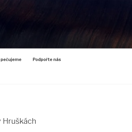
y pečujeme
Podpořte nás
v Hruškách