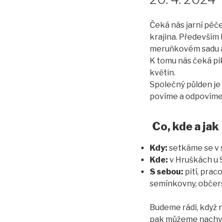
Čeká nás jarní péče
krajina. Především
meruňkovém sadu a
K tomu nás čeká pi
květin.
Společný půlden je 
povíme a odpovíme
Co, kde a jak
Kdy:
setkáme se v s
Kde:
v Hruškách u S
S sebou:
pití, prac
semínkovny, občerst
Budeme rádi, když 
pak můžeme nachyst