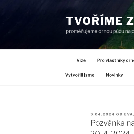
Přejít
k
TVOŘÍME 
obsahu
webu
proměňujeme ornou půdu na ovo
Vize
Pro vlastníky orn
Vytvořili jsme
Novinky
PUBLIKOVÁNO
9.04.2024
OD
EVA
Pozvánka na
20. 4. 2024