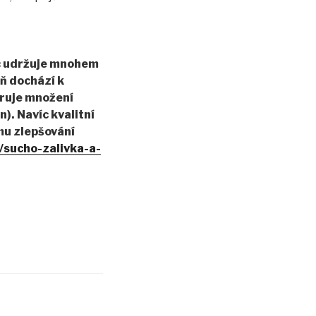
íc udržuje mnohem
eň dochází k
oruje množení
). Navíc kvalitní
mu zlepšování
/sucho-zalivka-a-