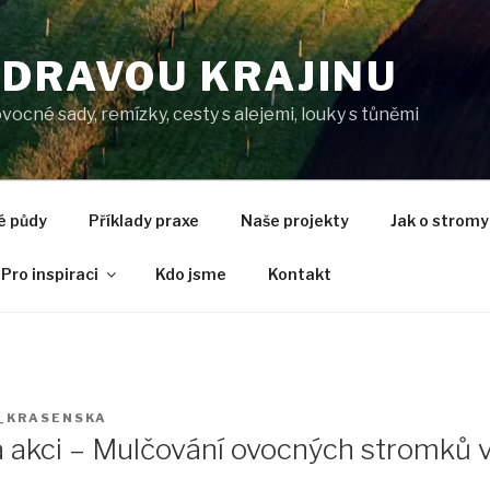
ZDRAVOU KRAJINU
cné sady, remízky, cesty s alejemi, louky s tůněmi
é půdy
Příklady praxe
Naše projekty
Jak o strom
Pro inspiraci
Kdo jsme
Kontakt
_KRASENSKA
 akci – Mulčování ovocných stromků 