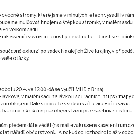
 ovocné stromy, které jsme v minulých letech vysadili v rám
 budeme mulčovat hnojem a štěpkou stromky v malém sadu, v
 ve velkém sadu.
knik a semínkovna: možnost přinést nebo odnést si semínk
současně exkurzí po sadech a alejích Živé krajiny, v případě
 vaše otázky.
obotu 20.4. ve 12:00 (dá se využít MHD z Brna)
lavkova, v malém sadu za lávkou, souřadnice:
https://mapy
ovní oblečení. Dále si můžete s sebou vzít pracovní rukavice
vení na piknik (nějaké občerstvení pro všechny zajistíme i 
nám předem dáte vědět (na mail evakrasenska@centrum.cz), 
at nářadí, občerstvení… A pokud se rozhodnete až v sobotu