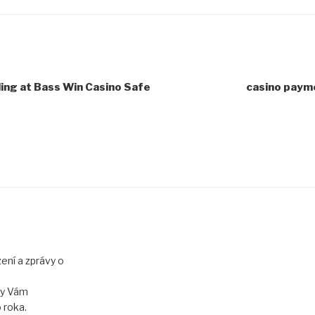
ing at Bass Win Casino Safe
casino paym
L
ení a zprávy o
vy Vám
 roka.