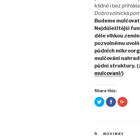
klidně i bez přihláše
Dobrovolnická po
Budeme mulčovat 
Nejdůležitější fu
déle vlhkou zemin
pozvolnému uvolňo
půdních mikroorgan
mulčování nahradí
půdní struktury. 
mulcovani/
)
Share this:
S
C
S
d
l
d
í
i
í
l
c
l
e
k
e
t
t
t
n
o
n
a
s
a
T
h
G
RUBRIKY
NOVINKY
w
a
o
i
r
o