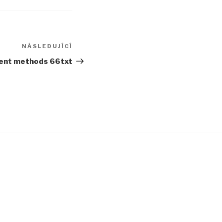
NÁSLEDUJÍCÍ
Následující
příspěvek
ent methods 66txt