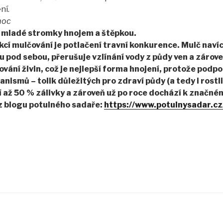
ní.
moc
mladé stromky hnojem a štěpkou.
nkcí mulčování je potlačení travní konkurence. Mulč nav
u pod sebou, přerušuje vzlínání vody z půdy ven a zárov
vání živin, což je nejlepší forma hnojení, protože podp
ismů – tolik důležitých pro zdraví půdy (a tedy i rostlin
 až 50 % zálivky a zároveň už po roce dochází k značné
(z blogu potulného sadaře:
https://www.potulnysadar.cz